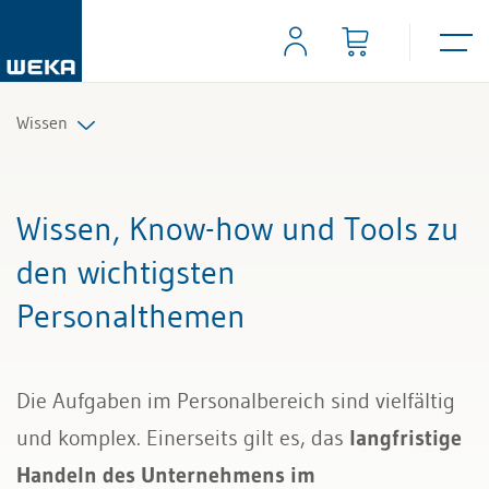
Wissen
Personal
Wissen, Know-how und Tools zu
Management
den wichtigsten
Personalthemen
Führung & Kompetenzen
Finanzen & Steuern
Die Aufgaben im Personalbereich sind vielfältig
Recht
und komplex. Einerseits gilt es, das
langfristige
Handeln des Unternehmens im
Bau & Immobilien