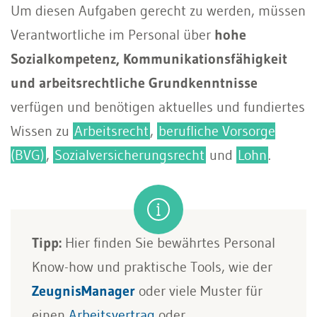
Um diesen Aufgaben gerecht zu werden, müssen
Verantwortliche im Personal über
hohe
Sozialkompetenz, Kommunikationsfähigkeit
und arbeitsrechtliche Grundkenntnisse
verfügen und benötigen aktuelles und fundiertes
Wissen zu
Arbeitsrecht
,
berufliche Vorsorge
(BVG)
,
Sozialversicherungsrecht
und
Lohn
.
Tipp:
Hier finden Sie bewährtes Personal
Know-how und praktische Tools, wie der
ZeugnisManager
oder viele Muster für
einen
Arbeitsvertrag
oder