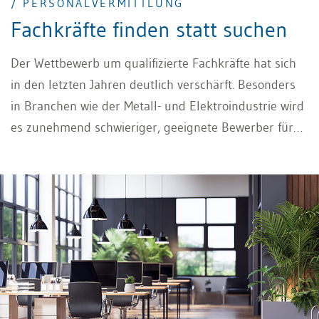
/ PERSONALVERMITTLUNG
Fachkräfte finden statt suchen
Der Wettbewerb um qualifizierte Fachkräfte hat sich
in den letzten Jahren deutlich verschärft. Besonders
in Branchen wie der Metall- und Elektroindustrie wird
es zunehmend schwieriger, geeignete Bewerber für
spezialisierte Positionen zu gewinnen. Gleichzeitig
wächst der Druck auf Unternehmen, schnell,
passgenau und nachhaltig zu besetzen. In diesem
Umfeld gewinnen professionelle
Personalvermittlungen weiter an Bedeutung –
besonders jene, die sich durch klare Spezialisierung
und nachweisbare Erfolge auszeichnen.