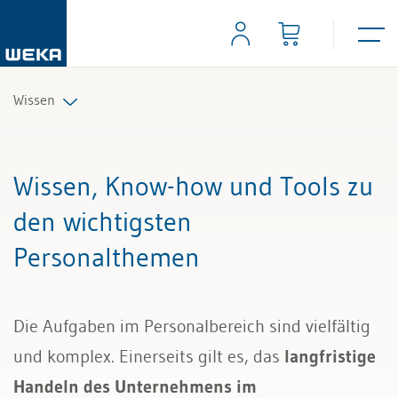
Wissen
Personal
Wissen, Know-how und Tools zu
Management
den wichtigsten
Personalthemen
Führung & Kompetenzen
Finanzen & Steuern
Die Aufgaben im Personalbereich sind vielfältig
Recht
und komplex. Einerseits gilt es, das
langfristige
Handeln des Unternehmens im
Bau & Immobilien