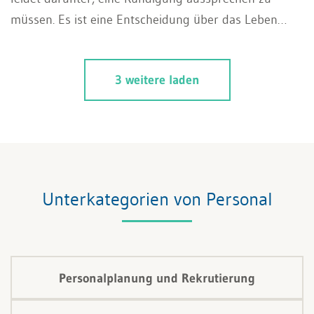
müssen. Es ist eine Entscheidung über das Leben
eines anderen und somit eine Belastung für manche
Führungskraft. Trotzdem kommt keine Führungskraft
3 weitere laden
darum herum. Ein Trennungsgespräch gehört ebenso
zu Kompetenz und Aufgabe. Es erfordert eine gute
Vorbereitung, Empathie und Fingerspitzengefühl.
Unterkategorien von Personal
Personalplanung und Rekrutierung