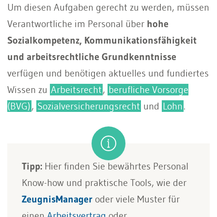
Um diesen Aufgaben gerecht zu werden, müssen
Verantwortliche im Personal über
hohe
Sozialkompetenz, Kommunikationsfähigkeit
und arbeitsrechtliche Grundkenntnisse
verfügen und benötigen aktuelles und fundiertes
Wissen zu
Arbeitsrecht
,
berufliche Vorsorge
(BVG)
,
Sozialversicherungsrecht
und
Lohn
.
Tipp:
Hier finden Sie bewährtes Personal
Know-how und praktische Tools, wie der
ZeugnisManager
oder viele Muster für
einen
Arbeitsvertrag
oder