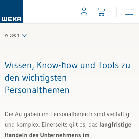
Wissen
Personal
Wissen, Know-how und Tools zu
Management
den wichtigsten
Personalthemen
Führung & Kompetenzen
Finanzen & Steuern
Die Aufgaben im Personalbereich sind vielfältig
Recht
und komplex. Einerseits gilt es, das
langfristige
Handeln des Unternehmens im
Bau & Immobilien