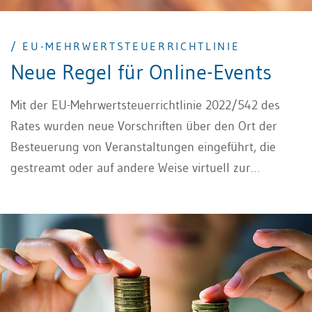
/ EU-MEHRWERTSTEUERRICHTLINIE
Neue Regel für Online-Events
Mit der EU-Mehrwertsteuerrichtlinie 2022/542 des
Rates wurden neue Vorschriften über den Ort der
Besteuerung von Veranstaltungen eingeführt, die
gestreamt oder auf andere Weise virtuell zur
Verfügung gestellt werden. Ab dem 1. Januar 2025
gelten virtuelle Live-Veranstaltungen als in dem Land
erbracht, in dem die Teilnehmer niedergelassen sind,
ihren ständigen Wohnsitz haben oder sich gewöhnlich
aufhalten. Die Richtlinie gibt den EU-Mitgliedstaaten
die Möglichkeit, auf bestimmte dieser virtuellen