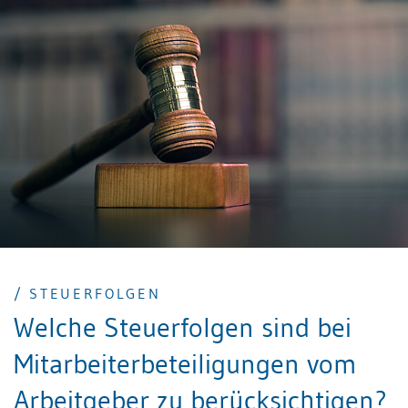
Strukturwandel direkt betroffen, andererseits
verfügen sie selten über die finanziellen Puffer
grosser Konzerne. Umso wichtiger wird ein
professionelles Finanzmanagement, das mehr kann
als nur Buchhaltung: Es geht um KMU-Liquidität und
dessen Steuerung, Anpassungsfähigkeit und
strategische Reservebildung. In diesem Kontext
gewinnt das Konzept „Liquiditätsmanagement im
Mittelstand: So bleiben Unternehmen in der Schweiz
flexibel“ an enormer Bedeutung.
/ STEUERFOLGEN
Welche Steuerfolgen sind bei
Mitarbeiterbeteiligungen vom
Arbeitgeber zu berücksichtigen?