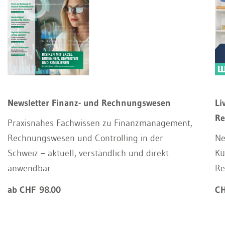
Newsletter Finanz- und Rechnungswesen
Li
Re
Praxisnahes Fachwissen zu Finanzmanagement,
Rechnungswesen und Controlling in der
Ne
Schweiz – aktuell, verständlich und direkt
Kü
anwendbar.
Re
ab CHF 98.00
CH