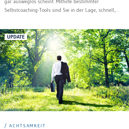
gar ausweglos scheint. Mithilfe bestimmter
Selbstcoaching-Tools sind Sie in der Lage, schnell,
effektiv und möglichst einfach Abhilfe zu schaffen, wo
Sie sonst vielleicht eher externe Hilfe (Coaching,
Therapie, psychologische Betreuung, etc.) benötigen
UPDATE
würden.
/ ACHTSAMKEIT