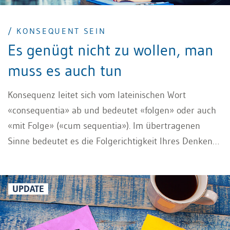
/ KONSEQUENT SEIN
Es genügt nicht zu wollen, man
muss es auch tun
Konsequenz leitet sich vom lateinischen Wort
«consequentia» ab und bedeutet «folgen» oder auch
«mit Folge» («cum sequentia»). Im übertragenen
Sinne bedeutet es die Folgerichtigkeit Ihres Denkens
und Handelns. Konsequent sein ist dabei ein zentraler
Erfolgsfaktor: Der Unterschied zwischen einem
erfolgreichen Leader und einem weniger
UPDATE
erfolgreichen liegt allein in der konsequenten
Umsetzung der vereinbarten Massnahmen, dem