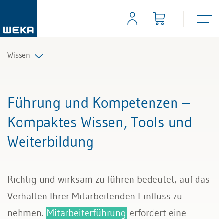
Wissen
Personal
Führung und Kompetenzen –
Management
Kompaktes Wissen, Tools und
Weiterbildung
Führung & Kompetenzen
Finanzen & Steuern
Richtig und wirksam zu führen bedeutet, auf das
Recht
Verhalten Ihrer Mitarbeitenden Einfluss zu
nehmen.
Mitarbeiterführung
erfordert eine
Bau & Immobilien