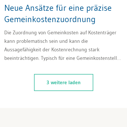
Neue Ansätze für eine präzise
Gemeinkostenzuordnung
Die Zuordnung von Gemeinkosten auf Kostenträger
kann problematisch sein und kann die
Aussagefähigkeit der Kostenrechnung stark
beeinträchtigen. Typisch für eine Gemeinkostenstelle
ist, dass in ihr häufig sehr unterschiedliche
Verrichtungen («activities») stattfinden, die die
3 weitere laden
Kapazität der Kostenstelle in unterschiedlichem
Masse oder in ungleichmässiger sachlicher oder
zeitlicher Aufteilung in Anspruch nehmen. Wenn man
nun diese Verrichtungen als «Hilfskostenträger»
definiert, könnte man auf diesen je nach Tätigkeitsart
differenzierte Kosten sammeln und erst diese dann