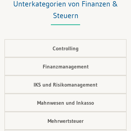
Unterkategorien von Finanzen &
den zum Absatz bestimmten Leistungen zuordnen.
Steuern
Dies ist der Grundgedanke des «Activity-Based
Costing», der im deutschen Sprachraum zur
Prozesskostenrechnung fortentwickelt wurde.
Controlling
Finanzmanagement
IKS und Risikomanagement
Mahnwesen und Inkasso
Mehrwertsteuer