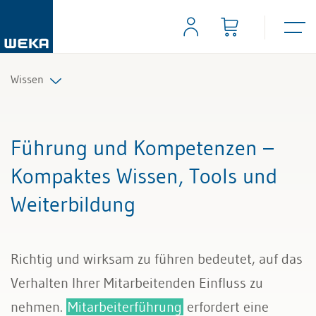
Wissen
Personal
Führung und Kompetenzen –
Management
Kompaktes Wissen, Tools und
Weiterbildung
Führung & Kompetenzen
Finanzen & Steuern
Richtig und wirksam zu führen bedeutet, auf das
Recht
Verhalten Ihrer Mitarbeitenden Einfluss zu
nehmen.
Mitarbeiterführung
erfordert eine
Bau & Immobilien