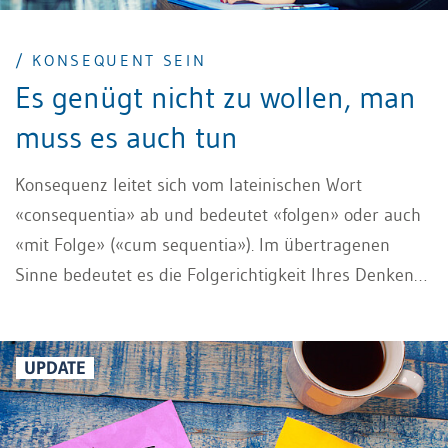
/ KONSEQUENT SEIN
Es genügt nicht zu wollen, man
muss es auch tun
Konsequenz leitet sich vom lateinischen Wort
«consequentia» ab und bedeutet «folgen» oder auch
«mit Folge» («cum sequentia»). Im übertragenen
Sinne bedeutet es die Folgerichtigkeit Ihres Denkens
und Handelns. Konsequent sein ist dabei ein zentraler
Erfolgsfaktor: Der Unterschied zwischen einem
erfolgreichen Leader und einem weniger
UPDATE
erfolgreichen liegt allein in der konsequenten
Umsetzung der vereinbarten Massnahmen, dem