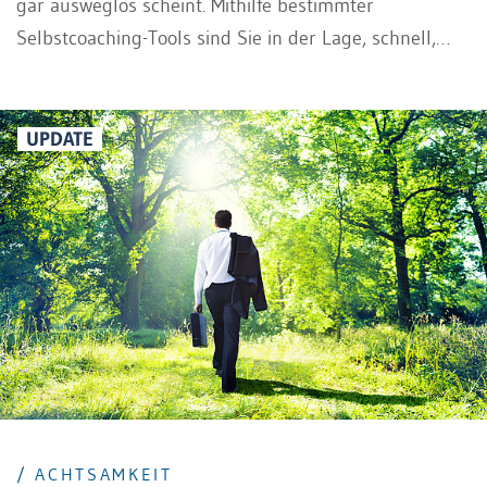
gar ausweglos scheint. Mithilfe bestimmter
Selbstcoaching-Tools sind Sie in der Lage, schnell,
effektiv und möglichst einfach Abhilfe zu schaffen, wo
Sie sonst vielleicht eher externe Hilfe (Coaching,
Therapie, psychologische Betreuung, etc.) benötigen
UPDATE
würden.
/ ACHTSAMKEIT