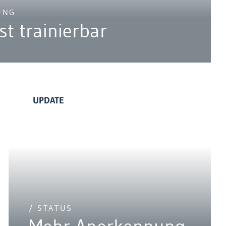
UNG
ist trainierbar
UPDATE
/ STATUS