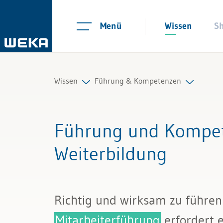
Menü
Wissen
S
Wissen
Führung & Kompetenzen
Personal
Mitarbeiterführung
Führung und Kompet
Management
Selbstmanagement
Weiterbildung
Führung & Kompetenzen
Kommunikation und Auftritt
Finanzen & Steuern
Richtig und wirksam zu führen
Recht
Mitarbeiterführung
erfordert e