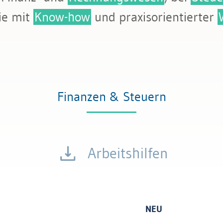
tattung
ie mit
Know-how
und praxisorientierter
Finanzen & Steuern
Arbeitshilfen
NEU