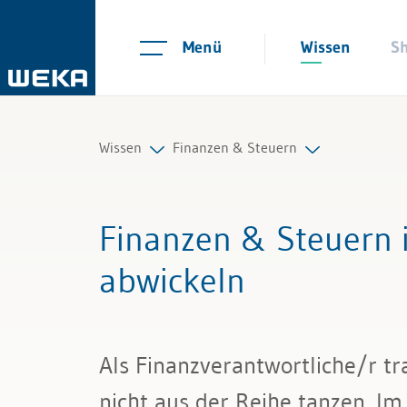
Menü
Wissen
S
Wissen
Finanzen & Steuern
Personal
Controlling
Finanzen & Steuern 
Management
Finanzmanagement
abwickeln
Führung & Kompetenzen
IKS und Risikomanagement
Finanzen & Steuern
Mahnwesen und Inkasso
Als Finanzverantwortliche/r t
Recht
Mehrwertsteuer
nicht aus der Reihe tanzen. Im