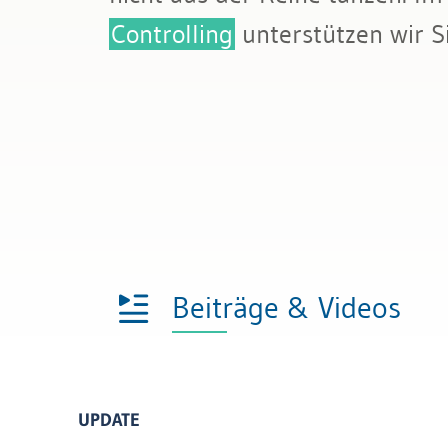
Bau & Immobilien
Rechnungslegung und Berichters
Controlling
unterstützen wir S
Rechnungswesen
Steuern
Beiträge & Videos
UPDATE