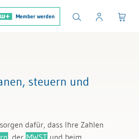
Member werden
anen, steuern und
sorgen dafür, dass Ihre Zahlen
rn
, der
MWST
und beim