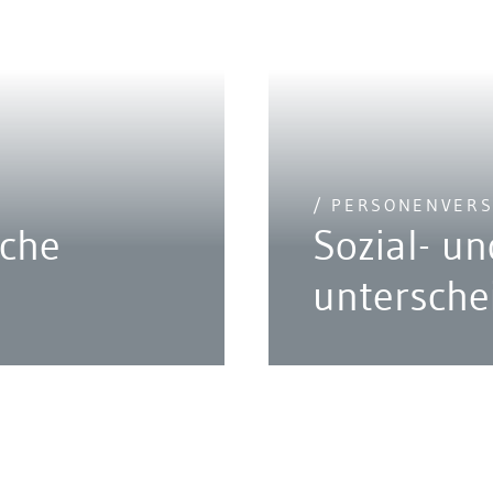
/ PERSONENVER
che
Sozial- u
n
untersche