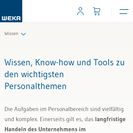
Wissen
Personal
Wissen, Know-how und Tools zu
Management
den wichtigsten
Personalthemen
Führung & Kompetenzen
Finanzen & Steuern
Die Aufgaben im Personalbereich sind vielfältig
Recht
und komplex. Einerseits gilt es, das
langfristige
Handeln des Unternehmens im
Bau & Immobilien