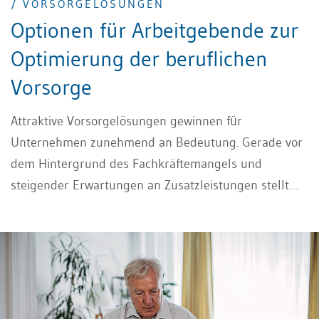
/ VORSORGELÖSUNGEN
Optionen für Arbeitgebende zur
Optimierung der beruflichen
Vorsorge
Attraktive Vorsorgelösungen gewinnen für
Unternehmen zunehmend an Bedeutung. Gerade vor
dem Hintergrund des Fachkräftemangels und
steigender Erwartungen an Zusatzleistungen stellt
sich für Arbeitgebende die Frage, wie sie ihre
Pensionskassenlösung gezielt verbessern können,
ohne unverhältnismässig hohe Kosten zu
verursachen. Im folgenden Beitrag werden konkrete
Möglichkeiten aufgezeigt, wie sich Vorsorgelösungen
mit einfachen und praxisnahen Massnahmen