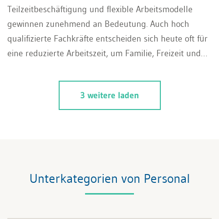
Teilzeitbeschäftigung und flexible Arbeitsmodelle
gewinnen zunehmend an Bedeutung. Auch hoch
qualifizierte Fachkräfte entscheiden sich heute oft für
eine reduzierte Arbeitszeit, um Familie, Freizeit und
Beruf besser miteinander vereinbaren zu können.
Doch wie wirkt sich diese Entwicklung auf die
3 weitere laden
Wirtschaft aus, und welche Rolle spielt die
Zusatzvorsorge dabei? Dieser Artikel soll aufzeigen,
wie eine gezielte Zusatzvorsorge Anreize schaffen
kann.
Unterkategorien von Personal