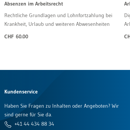
Absenzen im Arbeitsrecht
Ar
Rechtliche Grundlagen und Lohnfortzahlung bei
Di
Krankheit, Urlaub und weiteren Abwesenheiten
Ar
CHF 60.00
CH
Kundenservice
Haben Sie Fragen zu Inhalten oder Angeboten? Wir
sind gerne für Sie da.
+41 44 434 88 34