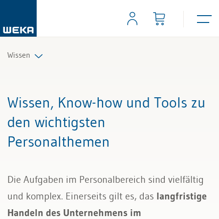
Wissen
Personal
Wissen, Know-how und Tools zu
Management
den wichtigsten
Personalthemen
Führung & Kompetenzen
Finanzen & Steuern
Die Aufgaben im Personalbereich sind vielfältig
Recht
und komplex. Einerseits gilt es, das
langfristige
Handeln des Unternehmens im
Bau & Immobilien