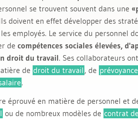
personnel se trouvent souvent dans une
l
«
 Ils doivent en effet développer des strat
 les employés. Le service du personnel doi
er de
compétences sociales élevées, d'a
 droit du travail
. Ses collaborateurs on
matière de
droit du travail
, de
prévoyance 
salaire
.
aire éprouvé en matière de personnel et d
l
ou de nombreux modèles de
contrat de