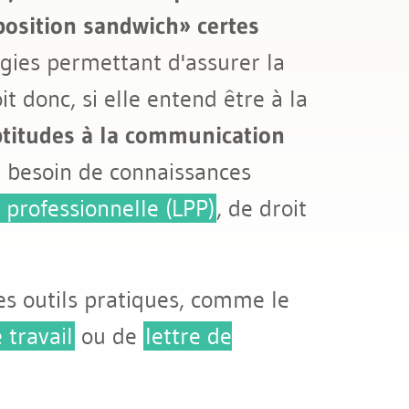
position sandwich» certes
égies permettant d'assurer la
t donc, si elle entend être à la
ptitudes à la communication
t besoin de connaissances
professionnelle (LPP)
, de droit
es outils pratiques, comme le
 travail
ou de
lettre de