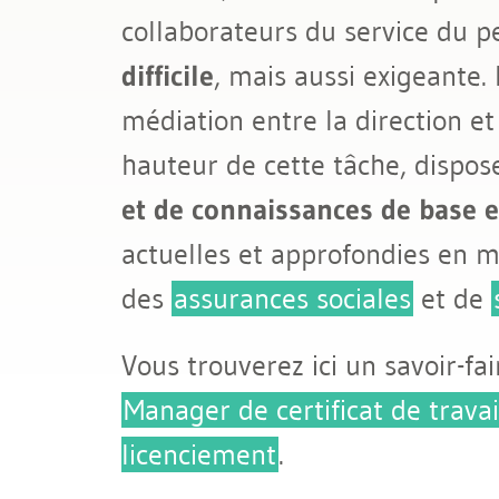
collaborateurs du service du 
Licenciement et certificat de travai
difficile
, mais aussi exigeante.
Assurances sociales
médiation entre la direction et
hauteur de cette tâche, dispos
et de connaissances de base en
actuelles et approfondies en 
des
assurances sociales
et de
Vous trouverez ici un savoir-f
Manager de certificat de travai
licenciement
.