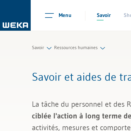
Menu
Savoir
Sh
Savoir
Ressources humaines
Ressources humaines
Planification du personnel et rec
Savoir et aides de t
Gestion et management
Contrats de travail et règlements
Compétences personnelles
Temps de travail et absences
La tâche du personnel et des 
Finances & TVA
Salaire et rémunération
ciblée l'action à long terme 
Droit
Gestion du personnel
activités, mesures et comport