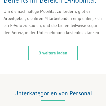
Benefits im Bereich E-Mobilität
Um die nachhaltige Mobilität zu fördern, gibt es
Arbeitgeber, die ihren Mitarbeitenden empfehlen, sich
ein E-Auto zu kaufen, und die bieten teilweise sogar
den Anreiz, in der Unternehmung kostenlos «tanken»
zu können. Doch wie wirken sich solche Benefits auf
die Besteuerung (Lohnausweis) aus, und welche
3 weitere laden
möglichen Szenarien rund um das Thema ergeben für
Arbeitgeber wie auch Arbeitnehmende Sinn?
Unterkategorien von Personal