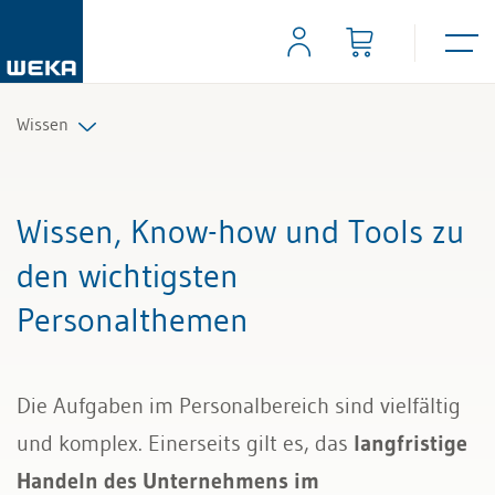
Wissen
Personal
Wissen, Know-how und Tools zu
Management
den wichtigsten
Personalthemen
Führung & Kompetenzen
Finanzen & Steuern
Die Aufgaben im Personalbereich sind vielfältig
Recht
und komplex. Einerseits gilt es, das
langfristige
Handeln des Unternehmens im
Bau & Immobilien