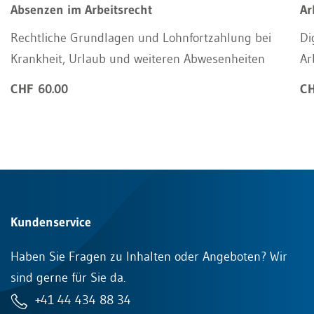
Absenzen im Arbeitsrecht
Ar
Rechtliche Grundlagen und Lohnfortzahlung bei
Di
Krankheit, Urlaub und weiteren Abwesenheiten
Ar
CHF 60.00
CH
Kundenservice
Haben Sie Fragen zu Inhalten oder Angeboten? Wir
sind gerne für Sie da.
+41 44 434 88 34