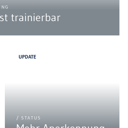
UNG
ist trainierbar
UPDATE
/ STATUS