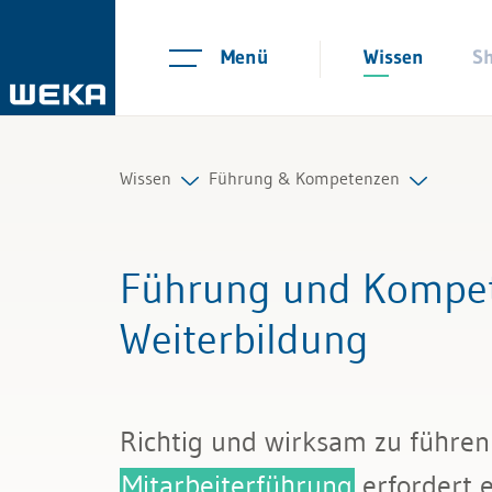
Menü
Wissen
S
Wissen
Führung & Kompetenzen
Personal
Mitarbeiterführung
Führung und Kompet
Management
Selbstmanagement
Weiterbildung
Führung & Kompetenzen
Kommunikation und Auftritt
Finanzen & Steuern
Richtig und wirksam zu führen
Recht
Mitarbeiterführung
erfordert e