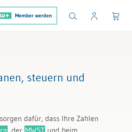
Member werden
anen, steuern und
sorgen dafür, dass Ihre Zahlen
rn
, der
MWST
und beim