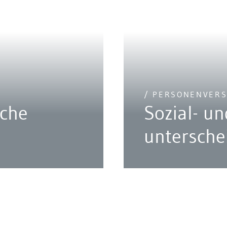
/ PERSONENVER
che
Sozial- u
n
untersche