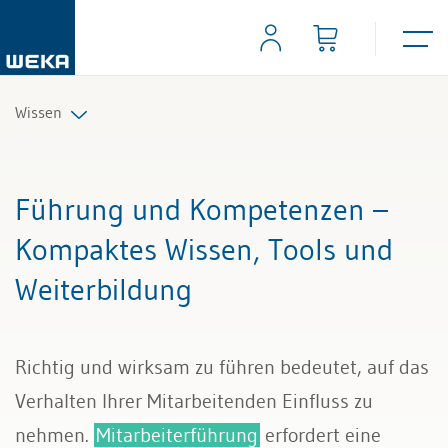
Wissen
Personal
Führung und Kompetenzen –
Management
Kompaktes Wissen, Tools und
Weiterbildung
Führung & Kompetenzen
Finanzen & Steuern
Richtig und wirksam zu führen bedeutet, auf das
Recht
Verhalten Ihrer Mitarbeitenden Einfluss zu
nehmen.
Mitarbeiterführung
erfordert eine
Bau & Immobilien