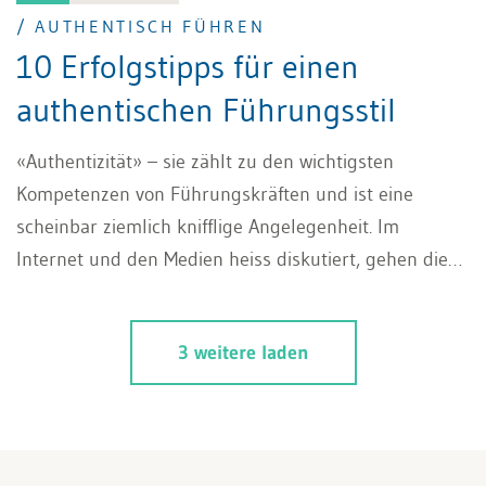
/ AUTHENTISCH FÜHREN
10 Erfolgstipps für einen
authentischen Führungsstil
«Authentizität» – sie zählt zu den wichtigsten
Kompetenzen von Führungskräften und ist eine
scheinbar ziemlich knifflige Angelegenheit. Im
Internet und den Medien heiss diskutiert, gehen die
Meinungen über einen authentischen Führungsstil
stark auseinander. Nachvollziehbar, denn der Begriff
3 weitere laden
an sich wirkt schon ziemlich kompliziert. Kaum
auszusprechen und nicht wirklich klar was darunter
zu verstehen ist, stellen sich berechtigter Weise die
Fragen: «Wie geht das, authentisch führen?». Dieser