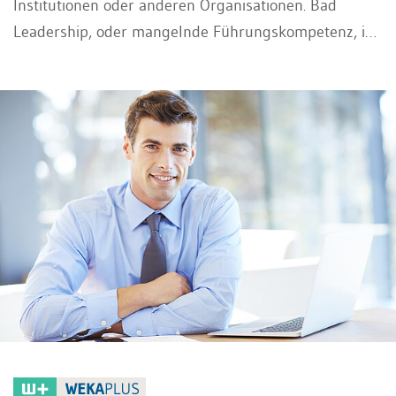
Institutionen oder anderen Organisationen. Bad
Leadership, oder mangelnde Führungskompetenz, ist
ein Phänomen, das weitreichende Konsequenzen
haben kann und sich auf verschiedene Ebenen
manifestiert. Von ineffizienter Entscheidungsfindung
bis hin zu mangelnder Kommunikation und
unzureichender Mitarbeitermotivation können die
Folgen von schlechtem Leadership zahlreich sein und
sich langfristig negativ auf die Leistung und das
Wohlergehen einer Organisation auswirken.