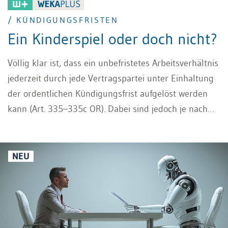
/ KÜNDIGUNGSFRISTEN
Ein Kinderspiel oder doch nicht?
Völlig klar ist, dass ein unbefristetes Arbeitsverhältnis
jederzeit durch jede Vertragspartei unter Einhaltung
der ordentlichen Kündigungsfrist aufgelöst werden
kann (Art. 335–335c OR). Dabei sind jedoch je nach
Stadium des Arbeitsverhältnisses unterschiedliche
gesetzliche Vorschriften zu beachten, die Einfluss auf
den Zeitpunkt und den Lauf der Kündigungsfristen
NEU
haben.