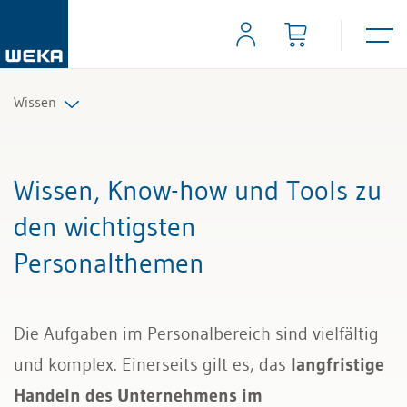
Wissen
Personal
Wissen, Know-how und Tools zu
Management
den wichtigsten
Personalthemen
Führung & Kompetenzen
Finanzen & Steuern
Die Aufgaben im Personalbereich sind vielfältig
Recht
und komplex. Einerseits gilt es, das
langfristige
Handeln des Unternehmens im
Bau & Immobilien