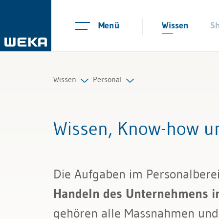
Menü
Wissen
S
Wissen
Personal
Personal
Personalplanung und Rekrutieru
Wissen, Know-how un
Management
Arbeitsverträge und Reglemente
Führung & Kompetenzen
Arbeitszeit und Absenzen
Die Aufgaben im Personalbereich
Finanzen & Steuern
Lohn und Gehalt
Handeln des Unternehmens i
Recht
Personalführung und Personalen
gehören alle Massnahmen und 