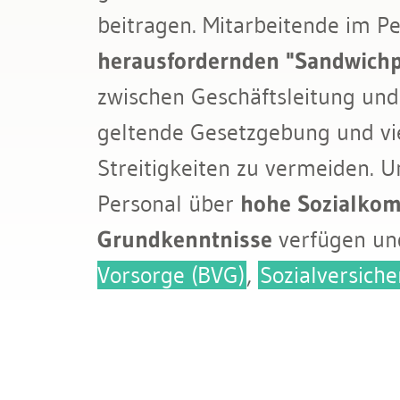
Bau & Immobilien
beitragen. Mitarbeitende im Pe
Kündigung & Arbeitszeugnis
herausfordernden "Sandwichp
Sozialversicherungen
zwischen Geschäftsleitung und
geltende Gesetzgebung und viel
Streitigkeiten zu vermeiden. 
Personal über
hohe Sozialkom
Grundkenntnisse
verfügen un
Vorsorge (BVG)
,
Sozialversich