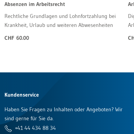
Absenzen im Arbeitsrecht
Ar
Rechtliche Grundlagen und Lohnfortzahlung bei
Di
Krankheit, Urlaub und weiteren Abwesenheiten
Ar
CHF 60.00
CH
Kundenservice
Haben Sie Fragen zu Inhalten oder Angeboten? Wir
sind gerne für Sie da.
+41 44 434 88 34