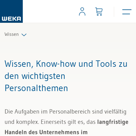
Wissen
Personal
Wissen, Know-how und Tools zu
Management
den wichtigsten
Personalthemen
Führung & Kompetenzen
Finanzen & Steuern
Die Aufgaben im Personalbereich sind vielfältig
Recht
und komplex. Einerseits gilt es, das
langfristige
Handeln des Unternehmens im
Bau & Immobilien