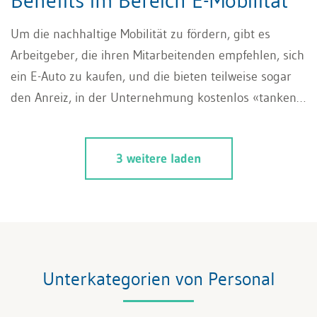
Benefits im Bereich E-Mobilität
Um die nachhaltige Mobilität zu fördern, gibt es
Arbeitgeber, die ihren Mitarbeitenden empfehlen, sich
ein E-Auto zu kaufen, und die bieten teilweise sogar
den Anreiz, in der Unternehmung kostenlos «tanken»
zu können. Doch wie wirken sich solche Benefits auf
die Besteuerung (Lohnausweis) aus, und welche
3 weitere laden
möglichen Szenarien rund um das Thema ergeben für
Arbeitgeber wie auch Arbeitnehmende Sinn?
Unterkategorien von Personal