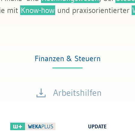
tattung
ie mit
Know-how
und praxisorientierter
Finanzen & Steuern
Arbeitshilfen
UPDATE