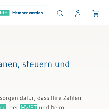
Member werden
anen, steuern und
sorgen dafür, dass Ihre Zahlen
rn
, der
MWST
und beim