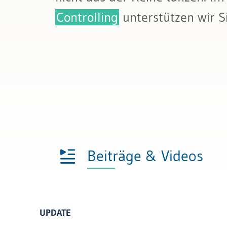
Bau & Immobilien
Rechnungslegung und Berichters
Controlling
unterstützen wir S
Rechnungswesen
Steuern
Beiträge & Videos
UPDATE