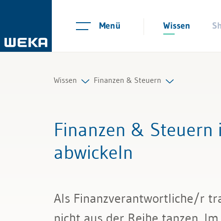
Menü
Wissen
S
Wissen
Finanzen & Steuern
Personal
Controlling
Finanzen & Steuern 
Management
Finanzmanagement
abwickeln
Führung & Kompetenzen
IKS und Risikomanagement
Finanzen & Steuern
Mahnwesen und Inkasso
Als Finanzverantwortliche/r t
Recht
Mehrwertsteuer
nicht aus der Reihe tanzen. Im