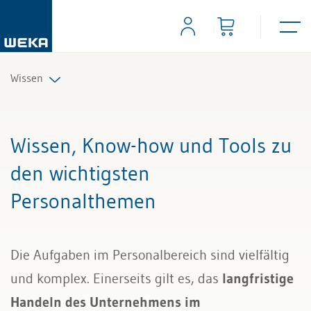
Wissen
Personal
Wissen, Know-how und Tools zu
Management
den wichtigsten
Personalthemen
Führung & Kompetenzen
Finanzen & Steuern
Die Aufgaben im Personalbereich sind vielfältig
Recht
und komplex. Einerseits gilt es, das
langfristige
Handeln des Unternehmens im
Bau & Immobilien