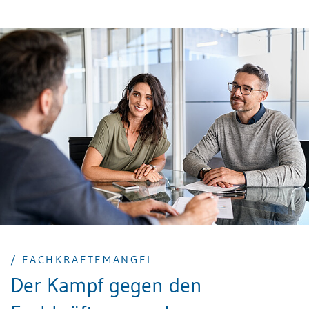
nächsten Jahr mehr zu verdienen – so funktioniert
unser System. Das kann man persönlich gut oder
schlecht finden. Aber es ändert nichts an dem
Umstand, dass Ziele im «Mehr» und nicht im
«Weniger» liegen. Das, was erreicht wurde, muss bzw.
sollte im Folgejahr übertroffen werden. Wir können
also festhalten, dass Unternehmen wachsen möchten.
Zumindest aber muss der wirtschaftliche Status quo
gehalten werden. Dafür brauchen Organisationen
Menschen – zumindest derzeit noch. Doch es herrscht
Arbeitskräftemangel.
/ FACHKRÄFTEMANGEL
Der Kampf gegen den