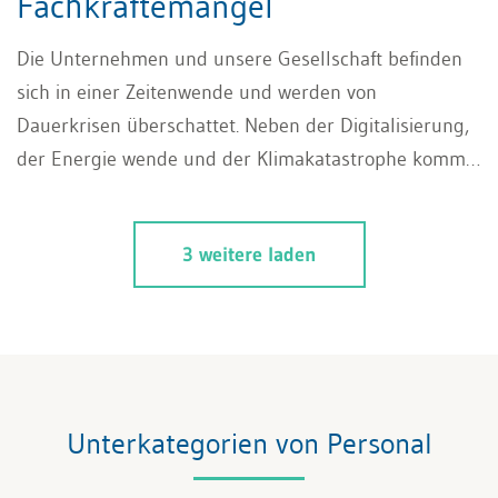
Fachkräftemangel
Die Unternehmen und unsere Gesellschaft befinden
sich in einer Zeitenwende und werden von
Dauerkrisen überschattet. Neben der Digitalisierung,
der Energie wende und der Klimakatastrophe kommt
der Fachkräftemangel hinzu, der durch andere
Wertvorstellungen der Generation Z stark geprägt
3 weitere laden
wird. Die Unternehmen stehen daher vor der grossen
Herausforderung, diese Veränderungen gemeinsam
erfolgreich zu beherrschen. Die Zeit drängt.
Unterkategorien von Personal