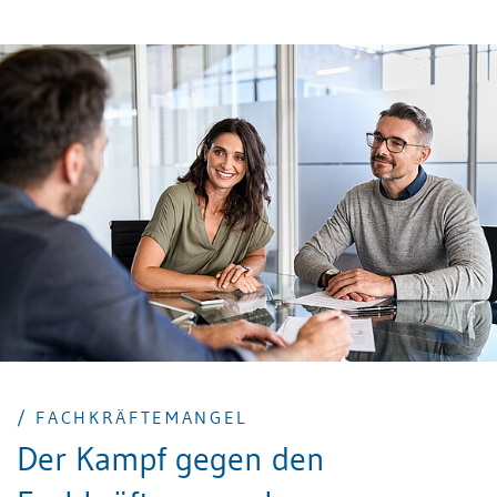
nächsten Jahr mehr zu verdienen – so funktioniert
unser System. Das kann man persönlich gut oder
schlecht finden. Aber es ändert nichts an dem
Umstand, dass Ziele im «Mehr» und nicht im
«Weniger» liegen. Das, was erreicht wurde, muss bzw.
sollte im Folgejahr übertroffen werden. Wir können
also festhalten, dass Unternehmen wachsen möchten.
Zumindest aber muss der wirtschaftliche Status quo
gehalten werden. Dafür brauchen Organisationen
Menschen – zumindest derzeit noch. Doch es herrscht
Arbeitskräftemangel.
/ FACHKRÄFTEMANGEL
Der Kampf gegen den