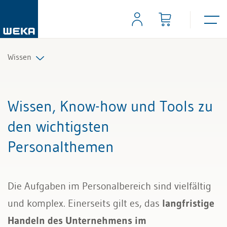
Wissen
Personal
Wissen, Know-how und Tools zu
Management
den wichtigsten
Personalthemen
Führung & Kompetenzen
Finanzen & Steuern
Die Aufgaben im Personalbereich sind vielfältig
Recht
und komplex. Einerseits gilt es, das
langfristige
Handeln des Unternehmens im
Bau & Immobilien