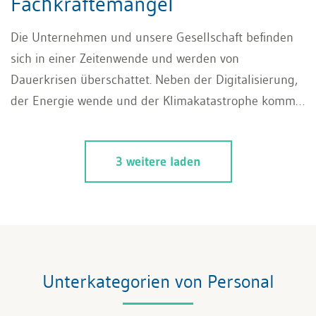
Fachkräftemangel
Die Unternehmen und unsere Gesellschaft befinden
sich in einer Zeitenwende und werden von
Dauerkrisen überschattet. Neben der Digitalisierung,
der Energie wende und der Klimakatastrophe kommt
der Fachkräftemangel hinzu, der durch andere
Wertvorstellungen der Generation Z stark geprägt
3 weitere laden
wird. Die Unternehmen stehen daher vor der grossen
Herausforderung, diese Veränderungen gemeinsam
erfolgreich zu beherrschen. Die Zeit drängt.
Unterkategorien von Personal