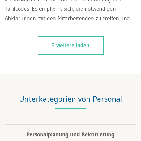
Tarifcodes. Es empfiehlt sich, die notwendigen
Abklärungen mit den Mitarbeitenden zu treffen und
die notwendigen Unterlagen zu
Dokumentationszwecken aufzubewahren. In einigen
3 weitere laden
Kantonen muss die Unternehmung den Tarifcode
selber bestimmen. Die Steuerbehörden haben aus
diesem Grund Erläuterungen und teilweise Tools zur
Bestimmung des korrekten Tarifcodes publiziert.
Erfahren Sie hier, welche Quellensteuertarife für
welche Personengruppen verwendet werden müssen.
Unterkategorien von Personal
Personalplanung und Rekrutierung