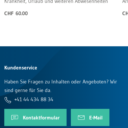
Krankheit, Urlaub und weiteren Abwesenheiten
Ar
CHF 60.00
CH
Kundenservice
Haben Sie Fragen zu Inhalten oder Angeboten? Wir
sind gerne für Sie da.
+41 44 434 88 34
Kontaktformular
E-Mail