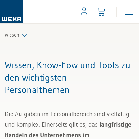
Wissen
Personal
Wissen, Know-how und Tools zu
Management
den wichtigsten
Personalthemen
Führung & Kompetenzen
Finanzen & Steuern
Die Aufgaben im Personalbereich sind vielfältig
Recht
und komplex. Einerseits gilt es, das
langfristige
Handeln des Unternehmens im
Bau & Immobilien