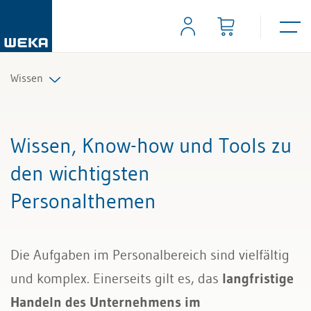
Wissen
Personal
Wissen, Know-how und Tools zu
Management
den wichtigsten
Personalthemen
Führung & Kompetenzen
Finanzen & Steuern
Die Aufgaben im Personalbereich sind vielfältig
Recht
und komplex. Einerseits gilt es, das
langfristige
Handeln des Unternehmens im
Bau & Immobilien